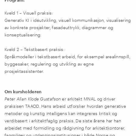
Kveld 1 – Visuell praksis:
Generativ KI i idéutvikling, visuell kommunikasjon, visualisering
av konkrete prosjekter, fasadeuttrykk, diagrammer og
konseptualisering.
Kveld 2 – Tekstbasert praksis:
Språkmodeller i tekstbasert arbeid, for eksempel arealinnspill,
byggesaker, regulering og utvikling av egne
prosjektassistenter.
Om kursholderen
Peter Allan Klode Gustafson
er arkitekt MNAL og driver
praksisen TAAOD. Hans arbeid utforsker hvordan generative
metoder og kunstig intelligens kan integreres kritisk og
verdibasert i arkitektfaglig praksis. De siste årene har han
arbeidet med formidling og rådgivning for arkitektkontorer,
fagmiljøer og utdanningsinstitusjoner i både Norge og