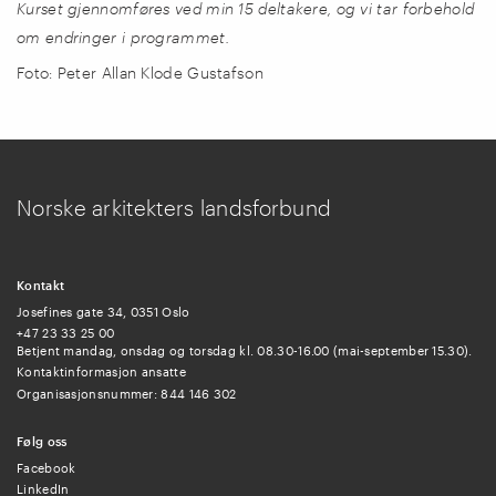
Kurset gjennomføres ved min 15 deltakere, og vi tar forbehold
om endringer i programmet.
Foto:
Peter Allan Klode Gustafson
Norske arkitekters landsforbund
Kontakt
Josefines gate 34, 0351 Oslo
+47 23 33 25 00
Betjent mandag, onsdag og torsdag kl. 08.30-16.00 (mai-september 15.30).
Kontaktinformasjon ansatte
Organisasjonsnummer: 844 146 302
Følg oss
Facebook
LinkedIn