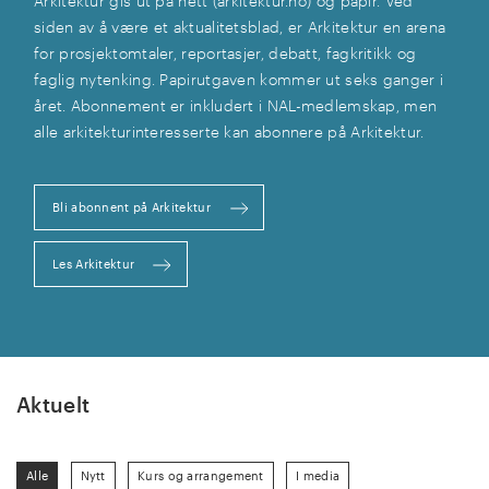
Arkitektur gis ut på nett (arkitektur.no) og papir. Ved
siden av å være et aktualitetsblad, er Arkitektur en arena
for prosjektomtaler, reportasjer, debatt, fagkritikk og
faglig nytenking. Papirutgaven kommer ut seks ganger i
året. Abonnement er inkludert i NAL-medlemskap, men
alle arkitekturinteresserte kan abonnere på Arkitektur.
Bli abonnent på Arkitektur
Les Arkitektur
Aktuelt
Alle
Nytt
Kurs og arrangement
I media