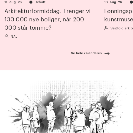
●
11. aug. 26
Debatt
13. aug. 26
Arkitekturformiddag: Trenger vi
Lønningsp
130 000 nye boliger, når 200
kunstmus
000 står tomme?
Vestfold arkit
NAL
Se hele kalenderen