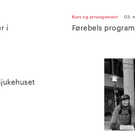
Kurs og arrangement
03. 
r i
Førebels program
Sjukehuset