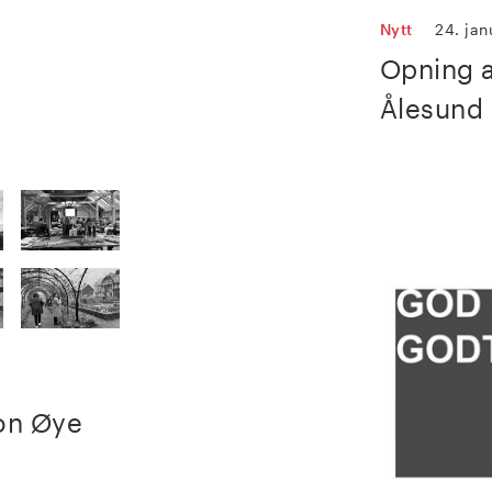
Nytt
24. jan
Opning a
Ålesund
on Øye