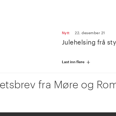
Nytt
22. desember 21
Julehelsing frå st
+
Last inn flere
etsbrev fra Møre og Ro