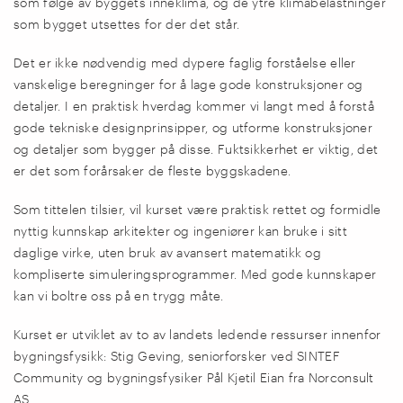
som følge av byggets inneklima, og de ytre klimabelastninger
som bygget utsettes for der det står.
Det er ikke nødvendig med dypere faglig forståelse eller
vanskelige beregninger for å lage gode konstruksjoner og
detaljer. I en praktisk hverdag kommer vi langt med å forstå
gode tekniske designprinsipper, og utforme konstruksjoner
og detaljer som bygger på disse. Fuktsikkerhet er viktig, det
er det som forårsaker de fleste byggskadene.
Som tittelen tilsier, vil kurset være praktisk rettet og formidle
nyttig kunnskap arkitekter og ingeniører kan bruke i sitt
daglige virke, uten bruk av avansert matematikk og
kompliserte simuleringsprogrammer. Med gode kunnskaper
kan vi boltre oss på en trygg måte.
Kurset er utviklet av to av landets ledende ressurser innenfor
bygningsfysikk: Stig Geving, seniorforsker ved
SINTEF
Community
og bygningsfysiker Pål Kjetil Eian fra Norconsult
AS.