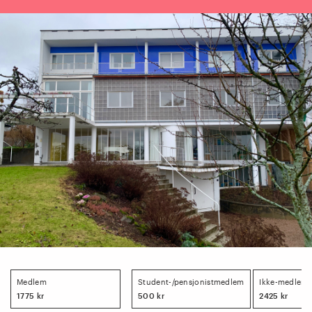
Medlem
Student-/pensjonistmedlem
Ikke-medlem
1775 kr
500 kr
2425 kr