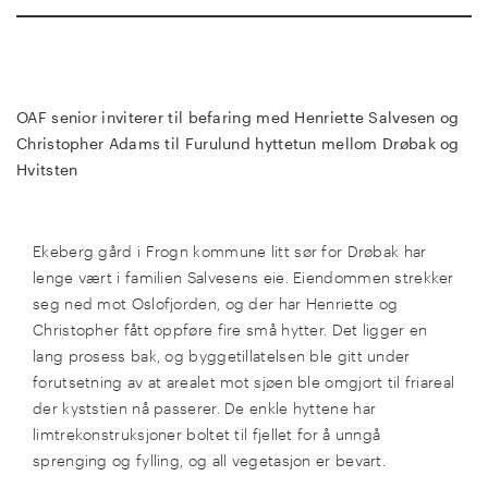
OAF senior inviterer til befaring med Henriette Salvesen og
Christopher Adams til Furulund hyttetun mellom Drøbak og
Hvitsten
Ekeberg gård i Frogn kommune litt sør for Drøbak har
lenge vært i familien Salvesens eie. Eiendommen strekker
seg ned mot Oslofjorden, og der har Henriette og
Christopher fått oppføre fire små hytter. Det ligger en
lang prosess bak, og byggetillatelsen ble gitt under
forutsetning av at arealet mot sjøen ble omgjort til friareal
der kyststien nå passerer. De enkle hyttene har
limtrekonstruksjoner boltet til fjellet for å unngå
sprenging og fylling, og all vegetasjon er bevart.