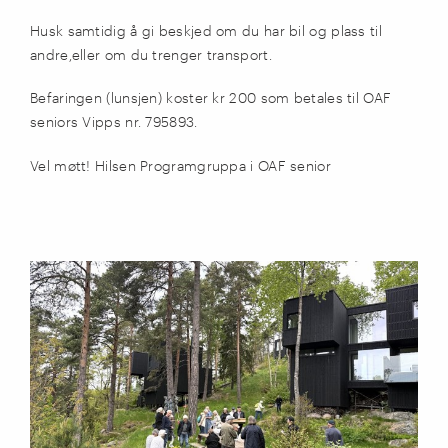
Husk
samtidig å
g
i beskjed om du har
bil og plass til
andre
,
eller om du trenger
transport
.
Befaringen
(lunsjen)
koster kr 200
som betales til
OAF
seniors Vipps nr
.
795893
.
Vel møtt! Hilsen
P
rogramgrupp
a
i OAF senior