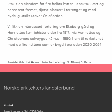
utskilt en eiendom for fire helårs hytter - spektakulært og
nennsomt formet, djervt plassert i terrenget og med
nydelig utsikt utover Oslofjorden.
Vi fikk en interessant fortelling om Ekeberg gård og
Henriettes familiehistorie der fra 1917, via Henriettes og
Christophers selvbygde kårhus i 1980, fram til rekketunet
med de fire hyttene som er bygd i perioden 2020-2024
Forsidebilde: Jiri Havran, foto fra befaring: N. Alfsen/ B. Rane
Norske arkitekters landsforbund
Kontakt
Josefines gate 34, 0351 Oslo