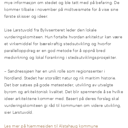
mye informasjon om stedet og ble tatt med på befaring. De
kommer tilbake i november på midtveismøte for å vise sine
første skisser og ideer.
Lise Larstuvold fra Bylivsenteret leder den lokale
vurderingskomiteen. Hun fortalte hvordan arkitektur kan være
et virkemiddel for bærekraftig stedsutvikling og hvorfor
parallelloppdrag er en god metode for å oppnå bred
medvirkning og lokal forankring i stedsutviklingsprosjekter.
– Sandnessjøen har en unik rolle som regionssenter i
Nordland. Stedet har storslått natur og rik maritim historie.
Det bør satses på gode møtesteder, utvikling av utvalgte
byrom og arkitektonisk kvalitet.
Det blir spennende å se hvilke
ideer arkitektene kommer med. Basert på deres forslag skal
vurderingskomiteen gi råd til kommunen om videre utvikling,
sier Larstuvold.
Les mer på hjemmesiden til Alstahaug kommune