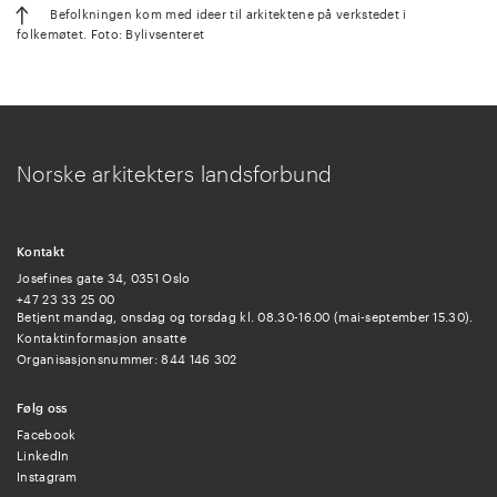
Befolkningen kom med ideer til arkitektene på verkstedet i
folkemøtet. Foto: Bylivsenteret
Norske arkitekters landsforbund
Kontakt
Josefines gate 34, 0351 Oslo
+47 23 33 25 00
Betjent mandag, onsdag og torsdag kl. 08.30-16.00 (mai-september 15.30).
Kontaktinformasjon ansatte
Organisasjonsnummer: 844 146 302
Følg oss
Facebook
LinkedIn
Instagram