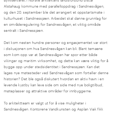
Bylivsenteret i Norske arkitekters landsforbund bistår
Alstahaug kommune med parallelloppdrag i Sandnesvågen,
og den 20. september ble det arrangert et oppstartsmøte i
kulturhuset i Sandnessjøen.
Arbeidet skal danne grunnlag for
en områderegulering for Sandnesvågen, et viktig område
sentralt i Sandnessjøen.
Det kom nesten hundre personer og engasjementet var stort
i diskusjonen om hva Sandnesvågen kan bli. Blant temaene
som kom opp var at Sandnesvågen har spor etter både
vikinger og maritim virksomhet, og dette kan være viktig for å
bygge opp under stedsidentitet i Sandnessjøen. Kan det
lages nye møtesteder ved Sandnesvågen som forteller denne
historien? Det ble også diskutert hvordan en aktiv havn i en
levende kystby kan leve side om side med nye boligtilbud,
møteplasser og attraktive områder for innbyggerne.
To arkitektteam er valgt ut for å vise muligheter i
Sandnesvågen. Kontorene Vandkunsten og Asplan Viak fikk