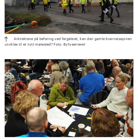
Arkitektene på befaring ved fergeleiet, kan den gamle brannstasjonen
utvikles til et nytt møtested? Foto: Bylivsenteret