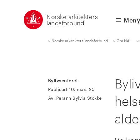
Norske arkitekters
Men
landsforbund
○
○
○
Norske arkitekters landsforbund
Om NAL
Byli
Bylivsenteret
Publisert 10. mars 25
hel
Av: Perann Sylvia Stokke
alde