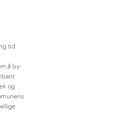
ng tid
om å by-
rbant
lek og
kommunens
ellige