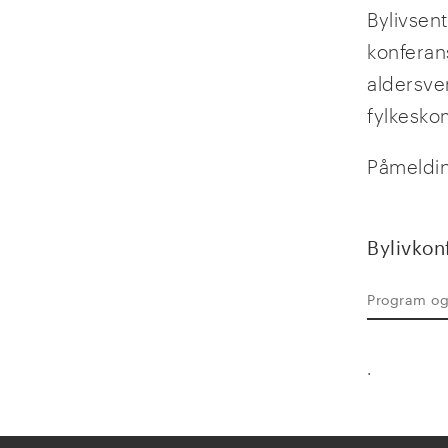
Bylivsent
konferan
aldersve
fylkesk
Påmeldin
Bylivkon
Program o
.