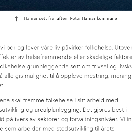
Hamar sett fra luften. Foto: Hamar kommune
i bor og lever våre liv påvirker folkehelsa. Utove
effekter av helsefremmende eller skadelige faktore
olkehelse grunnleggende sett om trivsel og livskva
å alle gis mulighet til å oppleve mestring, menin
t.
e skal fremme folkehelse i sitt arbeid med
utvikling og arealplanlegging. Det gjøres best i
 på tvers av sektorer og forvaltningsnivåer. Vi in
le som arbeider med stedsutvikling til årets