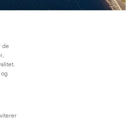
r de
r,
litet.
g og
viterer