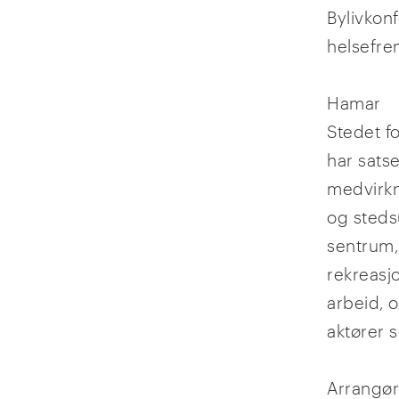
Bylivkon
helsefre
Hamar
Stedet f
har sats
medvirkn
og steds
sentrum,
rekreasj
arbeid, o
aktører 
Arrangø