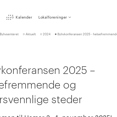
y
Kalender
Lokalforeninger
○
○
●
Bylivsenteret
Aktuelt
2024
Bylivkonferansen 2025 - helsefremmende
vkonferansen 2025 –
sefremmende og
rsvennlige steder