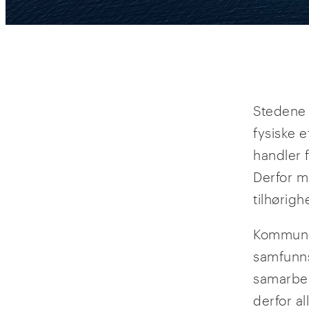
Stedene v
fysiske 
handler f
Derfor m
tilhørighe
Kommunen
samfunns
samarbeid
derfor al