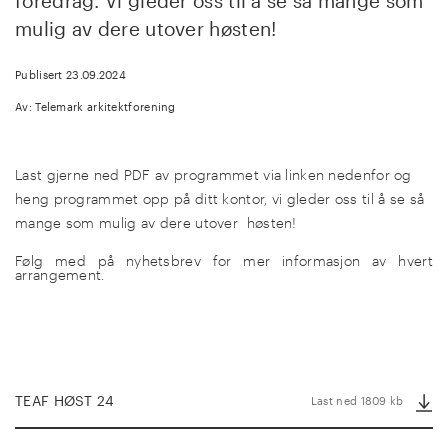
foredrag. Vi gleder oss til å se så mange som
mulig av dere utover høsten!
Publisert 23.09.2024
Av: Telemark arkitektforening
Last gjerne ned PDF av programmet via linken nedenfor og
heng programmet opp på ditt kontor, vi gleder oss til å se så
mange som mulig av dere utover høsten!
Følg med på nyhetsbrev for mer informasjon av hvert
arrangement.
TEAF HØST 24
Last ned 1809 kb