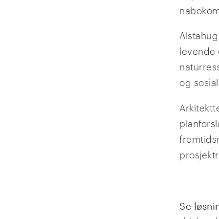
naboko
Alstahug
levende 
naturres
og sosial
Arkitekt
planfors
fremtids
prosjekt
Se løsni