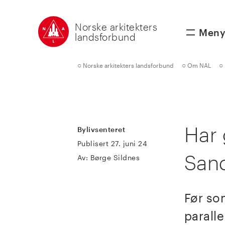
Norske arkitekters
Men
landsforbund
○
○
○
Norske arkitekters landsforbund
Om NAL
Har 
Bylivsenteret
Publisert 27. juni 24
San
Av: Børge Sildnes
Før so
paralle