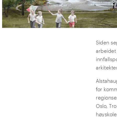
Siden se
arbeidet
innfallsp
arkitekt
Alstahau
for komm
regionse
Oslo, Tr
høyskole