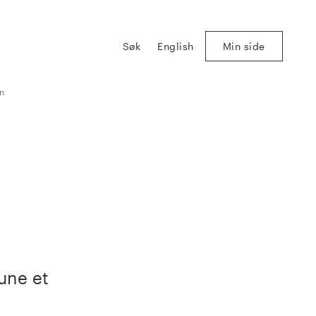
Søk
English
Min side
en
une et