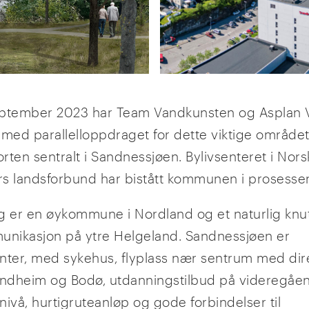
ptember 2023 har Team Vandkunsten og Asplan 
 med parallelloppdraget for dette viktige område
orten sentralt i Sandnessjøen. Bylivsenteret i Nor
ers landsforbund har bistått kommunen i prosesse
g er en øykommune i Nordland og et naturlig knu
unikasjon på ytre Helgeland. Sandnessjøen er
nter, med sykehus, flyplass nær sentrum med direk
ondheim og Bodø, utdanningstilbud på videregåe
nivå, hurtigruteanløp og gode forbindelser til