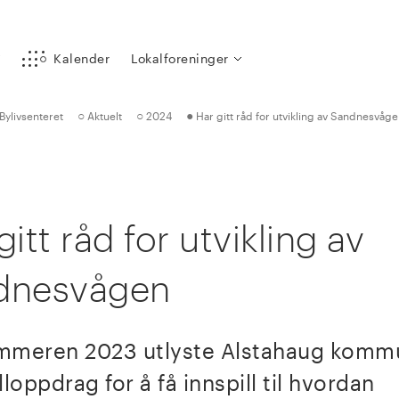
y
Kalender
Lokalforeninger
○
○
●
Bylivsenteret
Aktuelt
2024
Har gitt råd for utvikling av Sandnesvåg
gitt råd for utvikling av
dnesvågen
mmeren 2023 utlyste Alstahaug komm
lloppdrag for å få innspill til hvordan