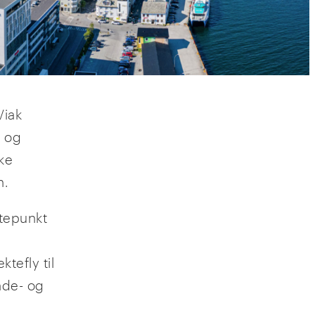
Viak
t og
ske
n.
tepunkt
tefly til
nde- og